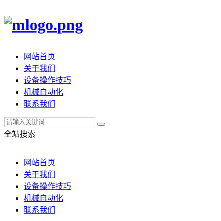
网站首页
关于我们
设备操作技巧
机械自动化
联系我们
全站搜索
网站首页
关于我们
设备操作技巧
机械自动化
联系我们