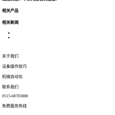
相关产品
相关新闻
关于我们
设备操作技巧
机械自动化
联系我们
0515-68783888
免费服务热线