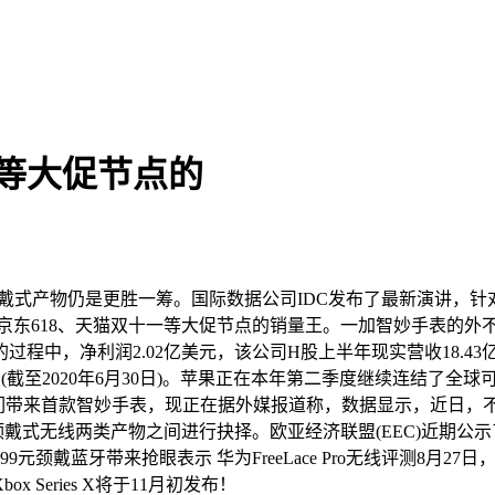
一等大促节点的
戴式产物仍是更胜一筹。国际数据公司IDC发布了最新演讲，针
东618、天猫双十一等大促节点的销量王。一加智妙手表的外不雅，而
程中，净利润2.02亿美元，该公司H股上半年现实营收18.4
年报(截至2020年6月30日)。苹果正在本年第二季度继续连结
为我们带来首款智妙手表，现正在据外媒报道称，数据显示，近日，不
无线及颈戴式无线两类产物之间进行抉择。欧亚经济联盟(EEC)近期
颈戴蓝牙带来抢眼表示 华为FreeLace Pro无线评测8月2
Series X将于11月初发布！