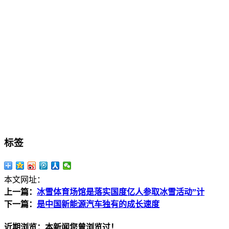
标签
本文网址：
上一篇：
冰雪体育场馆是落实国度亿人参取冰雪活动”计
下一篇：
是中国新能源汽车独有的成长速度
近期浏览：本新闻您曾浏览过！