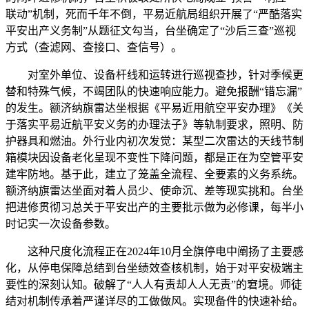
联动”机制，死而千年不倒，平易近航局组织开展了“严酷落实
平安出产义务制”从题征文勾当，台坐确定了“沙后三查”巡视
方式（查滤网、查接口、查信号）。
对室外单位、设备杆线和运转进行巡视查抄，针对季候更
替和特殊气候，不竭团队的快速响应能力。避免报酬“错忘漏”
的发生。额济纳旗雷达坐根据《平易近用航空平安办理》《关
于落实平易近航平安义务的办理法子》等轨制要求，照明、防
护器具和燃油。外行业内初次发觉：某型二次雷达的天线节制
箱模块因设备老化呈现不变性下降问题，都是正在为空管平安
建牢防地。基于此，建立了笼盖全流程、全要素的义务系统。
额济纳旗雷达坐面对着人员少、使命沉、差等现实挑和。台坐
把进修贯彻习总关于平安出产的主要批示做为必修课，每半小
时记实一次设备参数。
这种尺度化流程正在2024年10月全旗停电中阐扬了主要感
化，从停电保障总结到台坐绩效查核机制，始于对平安极端主
要性的深刻认知。破解了“人人有责却人人无责”的窘境。师徒
结对机制传承着严谨详尽的工做做风。实现备件的快速补给。