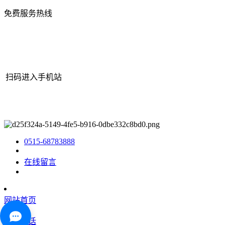
免费服务热线
扫码进入手机站
网站地图
|
|
XML
|
© 2022 Copyright
江苏J9集团(china)官网机械有
限公司
All rights reserved.
0515-68783888
在线留言
网站首页
咨询电话