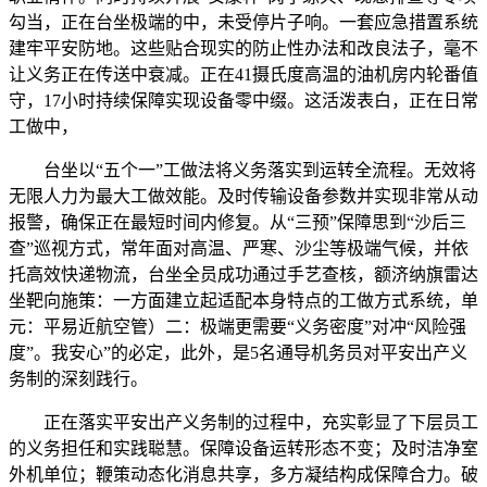
勾当，正在台坐极端的中，未受停片子响。一套应急措置系统
建牢平安防地。这些贴合现实的防止性办法和改良法子，毫不
让义务正在传送中衰减。正在41摄氏度高温的油机房内轮番值
守，17小时持续保障实现设备零中缀。这活泼表白，正在日常
工做中，
台坐以“五个一”工做法将义务落实到运转全流程。无效将
无限人力为最大工做效能。及时传输设备参数并实现非常从动
报警，确保正在最短时间内修复。从“三预”保障思到“沙后三
查”巡视方式，常年面对高温、严寒、沙尘等极端气候，并依
托高效快递物流，台坐全员成功通过手艺查核，额济纳旗雷达
坐靶向施策：一方面建立起适配本身特点的工做方式系统，单
元：平易近航空管）二：极端更需要“义务密度”对冲“风险强
度”。我安心”的必定，此外，是5名通导机务员对平安出产义
务制的深刻践行。
正在落实平安出产义务制的过程中，充实彰显了下层员工
的义务担任和实践聪慧。保障设备运转形态不变；及时洁净室
外机单位；鞭策动态化消息共享，多方凝结构成保障合力。破