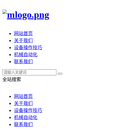
网站首页
关于我们
设备操作技巧
机械自动化
联系我们
全站搜索
网站首页
关于我们
设备操作技巧
机械自动化
联系我们