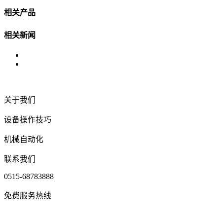
相关产品
相关新闻
关于我们
设备操作技巧
机械自动化
联系我们
0515-68783888
免费服务热线