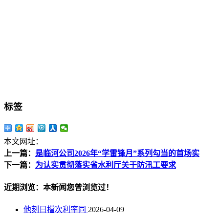
标签
本文网址：
上一篇：
是临河公司2026年“学雷锋月”系列勾当的首场实
下一篇：
为认实贯彻落实省水利厅关于防汛工要求
近期浏览：本新闻您曾浏览过！
他刻日檔次利率同
2026-04-09