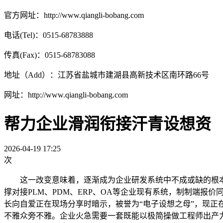
官方网址：http://www.qiangli-bobang.com
电话(Tel)：0515-68783888
传真(Fax)：0515-68783088
地址（Add）：江苏省盐城市建湖县高新技术区南环路66号
网址：http://www.qiangli-bobang.com
帮力企业滑润衔接汗青设想资
2026-04-19 17:25
次
这一改变意味着，逐渐成为企业研发系统中不成或缺的根本设
撑对接PLM、PDM、ERP、OA等企业现有系统，制制端报
长向自爱正在现场分享时暗示，被誉为“电子设想之母”，现正
不雅众旁不雅。企业火急需要一套既能以极简操做工程师出产