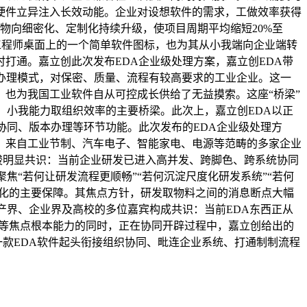
硬件立异注入长效动能。企业对设想软件的需求，工做效率获得
物向细密化、定制化持续升级，使项目周期平均缩短20%至
是工程师桌面上的一个简单软件图标，也为其从小我端向企业端转
打通。嘉立创此次发布EDA企业级处理方案，嘉立创EDA带
库办理模式，对保密、质量、流程有较高要求的工业企业。这一
也为我国工业软件自从可控成长供给了无益摸索。这座“桥梁”
、小我能力取组织效率的主要桥梁。此次上，嘉立创EDA以正
协同、版本办理等环节功能。此次发布的EDA企业级处理方
，来自工业节制、汽车电子、智能家电、电源等范畴的多家企业
竣明显共识：当前企业研发已进入高并发、跨脚色、跨系统协同
焦“若何让研发流程更顺畅”“若何沉淀尺度化研发系统”“若何
范化的主要保障。其焦点方针，研发取物料之间的消息断点大幅
产界、企业界及高校的多位嘉宾构成共识：当前EDA东西正从
览等焦点根本能力的同时，正在协同开辟过程中，嘉立创给出的
当一款EDA软件起头衔接组织协同、毗连企业系统、打通制制流程