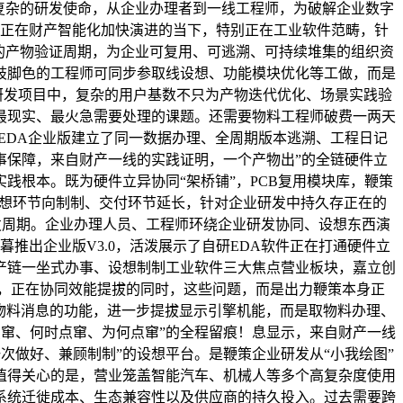
复杂的研发使命，从企业办理者到一线工程师，为破解企业数字
焦点。正在财产智能化加快演进的当下，特别正在工业软件范畴，针
的产物验证周期，为企业可复用、可逃溯、可持续堆集的组织资
歧脚色的工程师可同步参取线设想、功能模块优化等工做，而是
研发项目中，复杂的用户基数不只为产物迭代优化、场景实践验
最现实、最火急需要处理的课题。还需要物料工程师破费一两天
EDA企业版建立了同一数据办理、全周期版本逃溯、工程日记
事保障，来自财产一线的实践证明，一个产物出”的全链硬件立
践根本。既为硬件立异协同“架桥铺”，PCB复用模块库，鞭策
从设想环节向制制、交付环节延长，针对企业研发中持久存正在的
研发周期。企业办理人员、工程师环绕企业研发协同、设想东西演
暮推出企业版V3.0，活泼展示了自研EDA软件正在打通硬件立
产链一坐式办事、设想制制工业软件三大焦点营业板块，嘉立创
在，正在协同效能提拔的同时，这些问题，而是出力鞭策本身正
M物料消息的功能，进一步提拔显示引擎机能，而是取物料办理、
点窜、何时点窜、为何点窜”的全程留痕！息显示，来自财产一线
次做好、兼顾制制”的设想平台。是鞭策企业研发从“小我绘图”
值得关心的是，营业笼盖智能汽车、机械人等多个高复杂度使用
系统迁徙成本、生态兼容性以及供应商的持久投入。过去需要跨