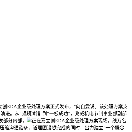
EDA企业级处理方案正式发布，”向自爱说。该处理方案支
演进。从“频频试错”到“一板成功”，兆威机电节制事业部副部
发部分内部，
正在嘉立创EDA企业级处理方案现场，线万名
压缩沟通链条，道理图设想完成的同时，出力建立“一个概念