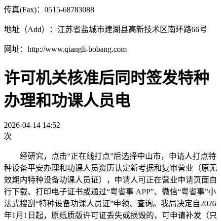
传真(Fax)：0515-68783088
地址（Add）：江苏省盐城市建湖县高新技术区南环路66号
网址：http://www.qiangli-bobang.com
许可机关核准后同时签发特种
办理和功课人员电
2026-04-14 14:52
次
经研究，点击“正在线打点”后选择中山市，申请人打点特
种设备平安办理和功课人员资历认定新考据和复审营业（原无
效期内特种设备功课人员证），申请人可正在营业申请页面自
行下载、打印电子证书或通过“粤省事 APP”、微信“粤省事”小
法式搜刮“特种设备功课人员证”申领、查询。我局决定自2026
年1月1日起，原纸质版许可证丢失或损毁的，可申请补发（只