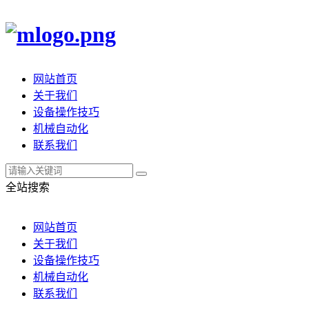
网站首页
关于我们
设备操作技巧
机械自动化
联系我们
全站搜索
网站首页
关于我们
设备操作技巧
机械自动化
联系我们