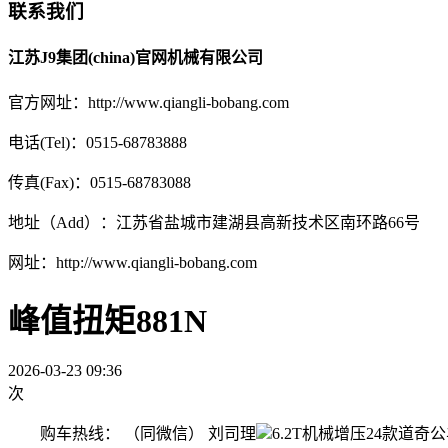
联系我们
江苏J9集团(china)官网机械有限公司
官方网址：http://www.qiangli-bobang.com
电话(Tel)：0515-68783888
传真(Fax)：0515-68783088
地址（Add）：江苏省盐城市建湖县高新技术区南环路66号
网址：http://www.qiangli-bobang.com
峰值扭矩881N
2026-03-23 09:36
次
购车热线： （同微信） 刘司理
6.2T机械增压24款道奇